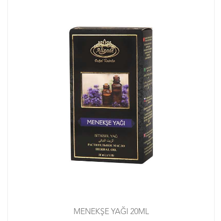
MENEKŞE YAĞI 20ML