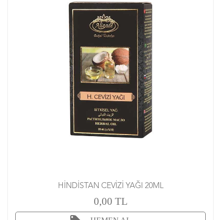
HİNDİSTAN CEVİZİ YAĞI 20ML
0,00 TL