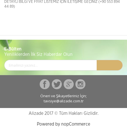
DETAYLI BİLGİ VE FİYAT LİSTEMİZ İÇİN İLETİŞİME GEÇİNİZ (+90 553 894
44 89)
E-Bülten
Yeniliklerden İlk Siz Haberdar Olun
Öneri ve Şikayetleriniz İçin;
tavsiye@alizade.com.tr
Alizade 2017 © Tüm Hakları Gizlidir.
Powered by nopCommerce