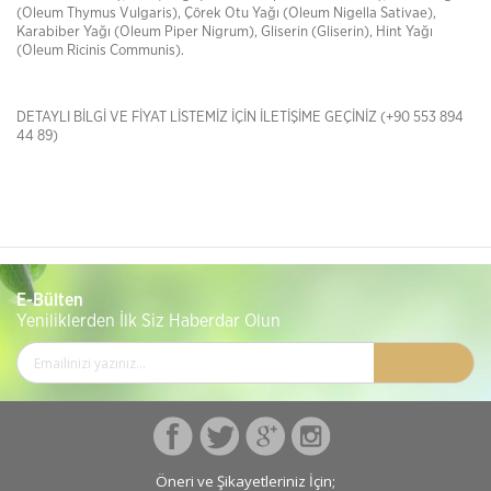
(Oleum Thymus Vulgaris), Çörek Otu Yağı (Oleum Nigella Sativae),
Karabiber Yağı (Oleum Piper Nigrum), Gliserin (Gliserin), Hint Yağı
(Oleum Ricinis Communis).
DETAYLI BİLGİ VE FİYAT LİSTEMİZ İÇİN İLETİŞİME GEÇİNİZ (+90 553 894
44 89)
E-Bülten
Yeniliklerden İlk Siz Haberdar Olun
Öneri ve Şikayetleriniz İçin;